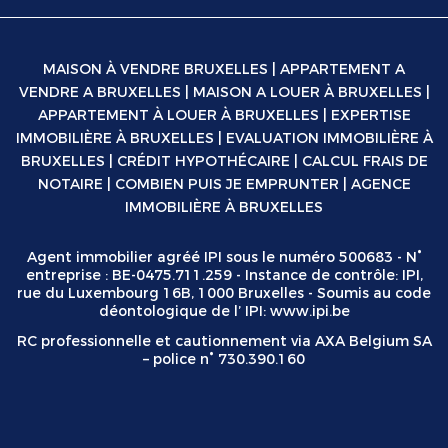
MAISON À VENDRE BRUXELLES
|
APPARTEMENT A
VENDRE A BRUXELLES
|
MAISON A LOUER À BRUXELLES
|
APPARTEMENT À LOUER À BRUXELLES
|
EXPERTISE
IMMOBILIÈRE À BRUXELLES
|
EVALUATION IMMOBILIÈRE À
BRUXELLES
|
CRÉDIT HYPOTHÉCAIRE
|
CALCUL FRAIS DE
NOTAIRE
|
COMBIEN PUIS JE EMPRUNTER
|
AGENCE
IMMOBILIÈRE À BRUXELLES
Agent immobilier agréé IPI sous le numéro 500683 - N°
entreprise : BE-0475.711.259 - Instance de contrôle: IPI,
rue du Luxembourg 16B, 1000 Bruxelles - Soumis au code
déontologique de l’ IPI:
www.ipi.be
RC professionnelle et cautionnement via AXA Belgium SA
– police n° 730.390.160