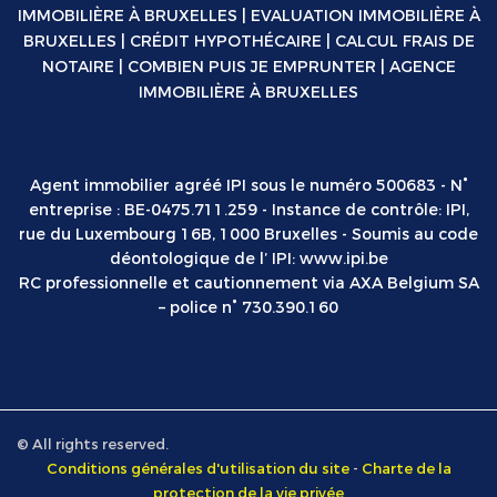
IMMOBILIÈRE À BRUXELLES
|
EVALUATION IMMOBILIÈRE À
BRUXELLES
|
CRÉDIT HYPOTHÉCAIRE
|
CALCUL FRAIS DE
NOTAIRE
|
COMBIEN PUIS JE EMPRUNTER
|
AGENCE
IMMOBILIÈRE À BRUXELLES
Agent immobilier agréé IPI sous le numéro 500683 - N°
entreprise : BE-0475.711.259 - Instance de contrôle: IPI,
rue du Luxembourg 16B, 1000 Bruxelles - Soumis au code
déontologique de l’ IPI:
www.ipi.be
RC professionnelle et cautionnement via AXA Belgium SA
– police n° 730.390.160
© All rights reserved.
Conditions générales d'utilisation du site
-
Charte de la
protection de la vie privée