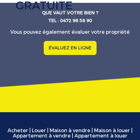
GRATUITE
QUE VAUT VOTRE BIEN ?
TEL : 0472 96 58 90
Vous pouvez également évaluer votre propriété
ÉVALUEZ EN LIGNE
Acheter
|
Louer
|
Maison à vendre
|
Maison à louer
|
Appartement à vendre
|
Appartement à louer