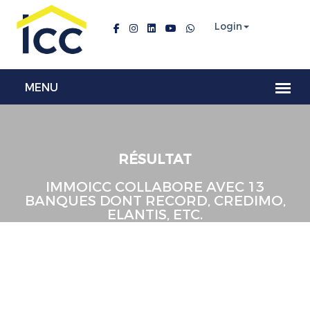
Login
RÉSULTAT
IMMOICC COLLABORE AVEC 13
BANQUES DONT RECORD, CREDIMO,
ELANTIS, ETC.