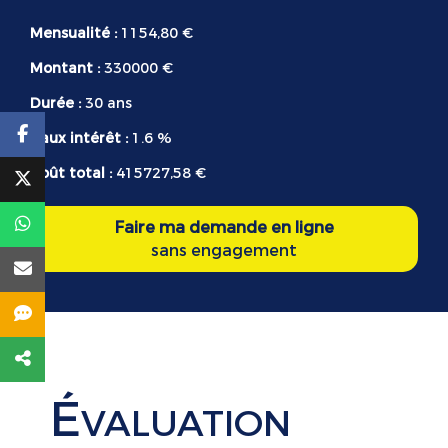
Mensualité :
1154,80 €
Montant :
330000 €
Durée :
30 ans
Taux intérêt :
1.6 %
Coût total :
415727,58 €
Faire ma demande en ligne
sans engagement
É
VALUATION