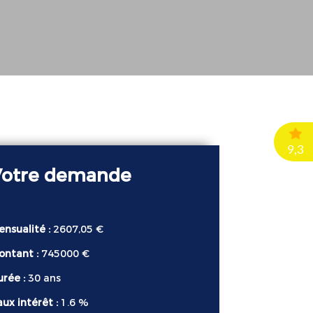
Votre demande
ensualité :
2607,05 €
ontant :
745000 €
urée :
30 ans
ux intérêt :
1.6 %