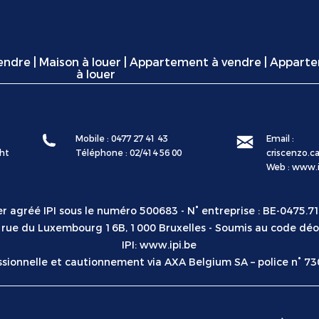
vendre
|
Maison à louer
|
Appartement à vendre
|
Appart
à louer
Mobile : 0477 27 41 43
Email :
ht
Téléphone : 02/414 56 00
criscenzo.
Web :
www.i
r agréé IPI sous le numéro 500683 - N° entreprise : BE-0475.71
I, rue du Luxembourg 16B, 1000 Bruxelles - Soumis au code déo
IPI:
www.ipi.be
ssionnelle et cautionnement via AXA Belgium SA – police n° 73