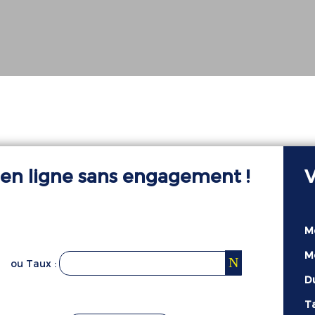
 en ligne
sans engagement !
M
M
ou Taux :
D
Ta