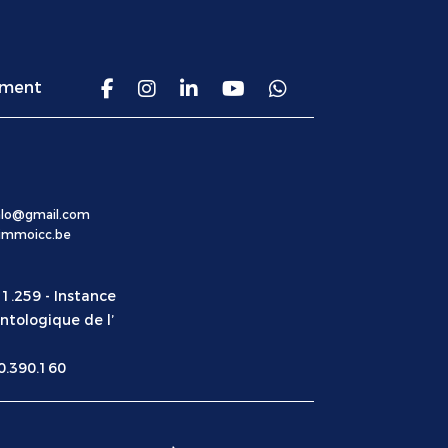
ement
calo@gmail.com
mmoicc.be
1.259 - Instance
ntologique de l’
0.390.160